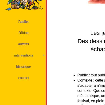
l'atelier
Les j
édition
Des dessi
auteurs
échap
interventions
historique
Public :
tout publ
contact
Contexte :
cette 
s’adapter à n’im
contexte. Que ce
médiathèque, un
festival, en plei