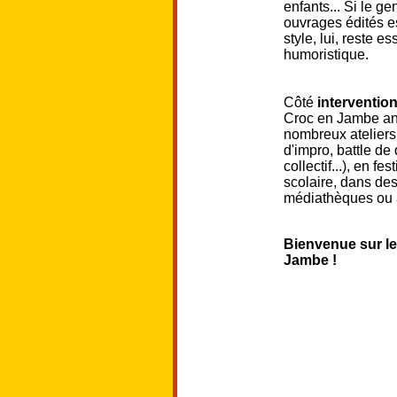
enfants... Si le ge
ouvrages édités es
style, lui, reste e
humoristique.
Côté
interventio
Croc en Jambe a
nombreux ateliers
d'impro, battle de 
collectif...), en fes
scolaire, dans de
médiathèques ou a
Bienvenue sur le
Jambe !