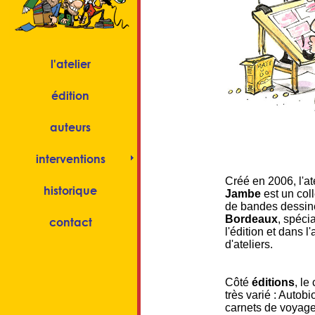
l'atelier
édition
auteurs
interventions
Créé en 2006, l'at
historique
Jambe
est un coll
de bandes dessin
Bordeaux
, spéci
contact
l'édition et dans l
d'ateliers.
Côté
éditions
, le
très varié : Autob
carnets de voyage